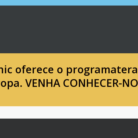
inic oferece o programater
ropa.
VENHA CONHECER-NO