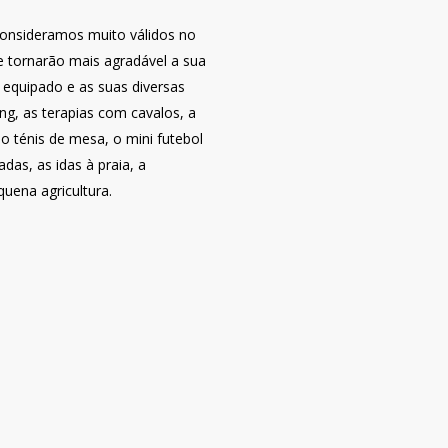
consideramos muito válidos no
e tornarão mais agradável a sua
o equipado e as suas diversas
ung, as terapias com cavalos, a
 o ténis de mesa, o mini futebol
das, as idas à praia, a
quena agricultura.