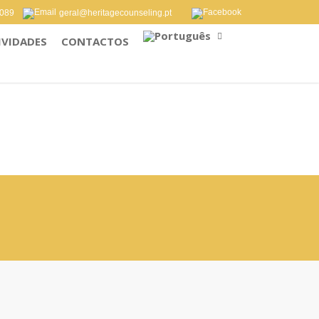
 089
geral@heritagecounseling.pt
IVIDADES
CONTACTOS