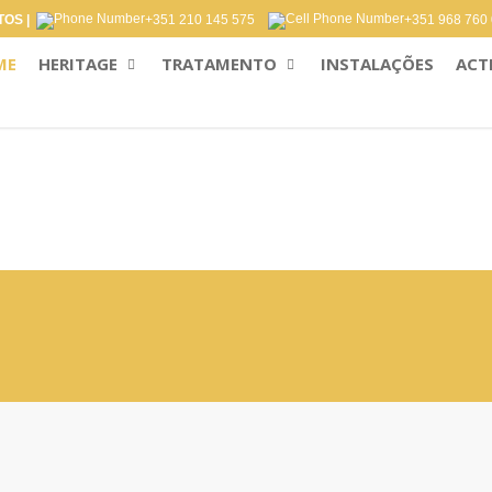
OS |
+351 210 145 575
+351 968 760
ME
HERITAGE
TRATAMENTO
INSTALAÇÕES
ACT