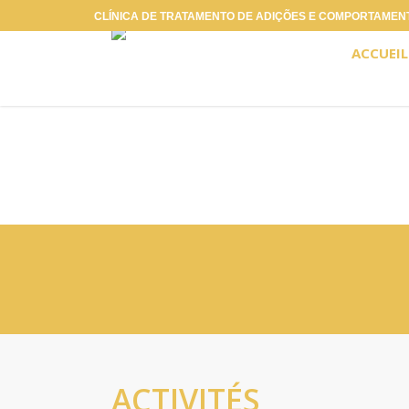
Skip
CLÍNICA DE TRATAMENTO DE ADIÇÕES E COMPORTAMENT
to
ACCUEIL
main
content
ACTIVITÉS