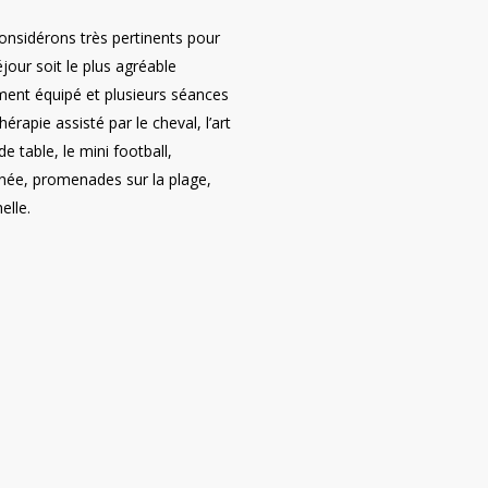
onsidérons très pertinents pour
our soit le plus agréable
ement équipé et plusieurs séances
érapie assisté par le cheval, l’art
e table, le mini football,
née, promenades sur la plage,
elle.