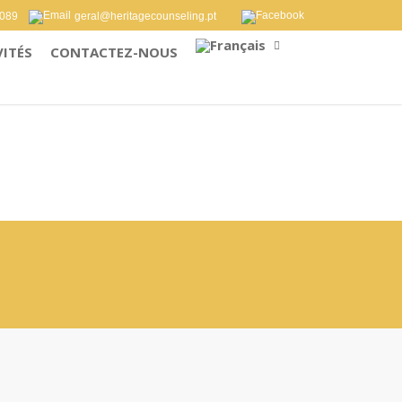
 089
geral@heritagecounseling.pt
VITÉS
CONTACTEZ-NOUS