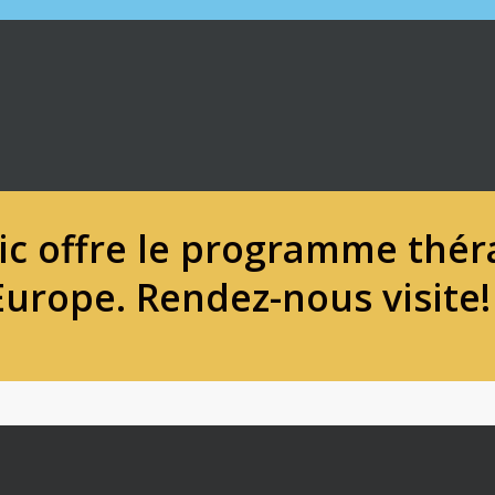
nic offre le programme thé
’Europe.
Rendez-nous visite!