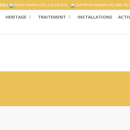
OS |
+351 210 145 575
+351 968 760
HERITAGE
TRAITEMENT
INSTALLATIONS
ACTI