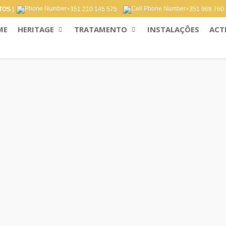
OS |
+351 210 145 575
+351 968 760
ME
HERITAGE
TRATAMENTO
INSTALAÇÕES
ACT