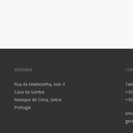
MORADA
CO
Rua da Madrezinha, lote 4
Tel
Casa da Surriba
+35
Manique de Cima, Sintra
+35
Portugal
Emai
ger