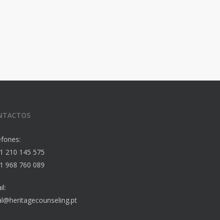
NTACTOS
efones:
1 210 145 575
1 968 760 089
l:
al@heritagecounseling.pt